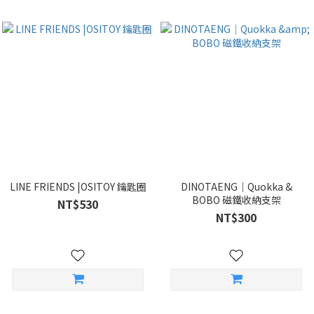
LINE FRIENDS |OSITOY 鑰匙圈
DINOTAENG｜Quokka &
BOBO 磁鐵收納支架
NT$530
NT$300