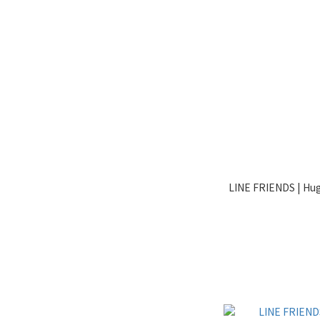
LINE FRIENDS | Hug Brown 迷你斜背包_BROWN