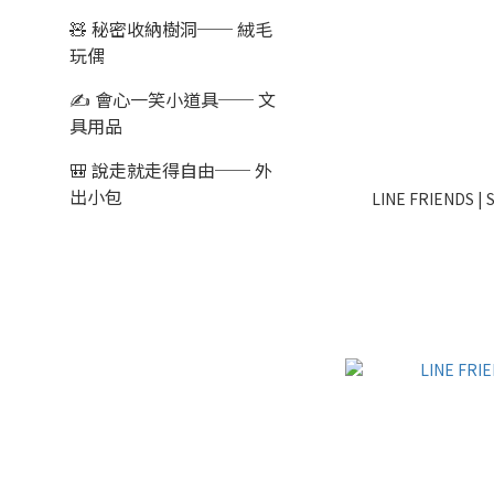
🧸 秘密收納樹洞── 絨毛
玩偶
✍️ 會心一笑小道具── 文
具用品
🎒 說走就走得自由── 外
出小包
L