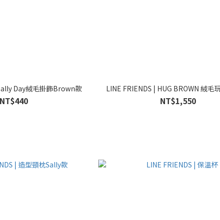
INE FRIENDS | Sally Day絨毛掛飾Brown款
LINE FRIENDS | HUG BRO
NT$440
NT$1,550