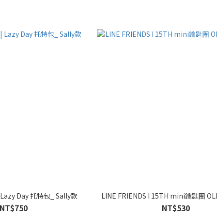
LINE FRIENDS | Lazy Day 托特包_ Sally款
LINE FRIENDS I 15TH mini鑰匙圈 OL
NT$750
NT$530