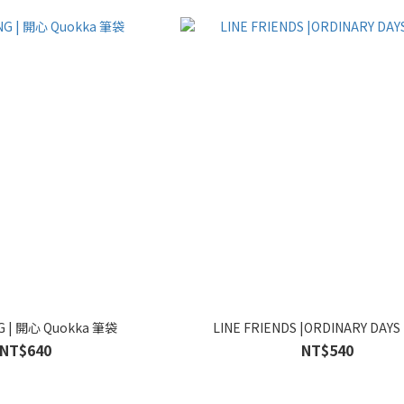
G | 開心 Quokka 筆袋
LINE FRIENDS |ORDINARY DA
NT$640
NT$540