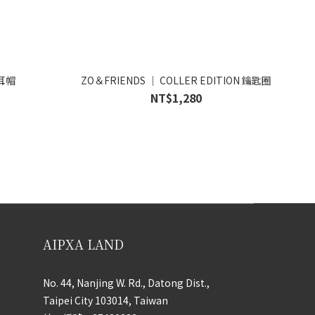
長耳帽
ZO＆FRIENDS ｜ COLLER EDITION 鑰匙圈
NT$1,280
AIPXA LAND
No. 44, Nanjing W. Rd., Datong Dist.,
Taipei City 103014, Taiwan