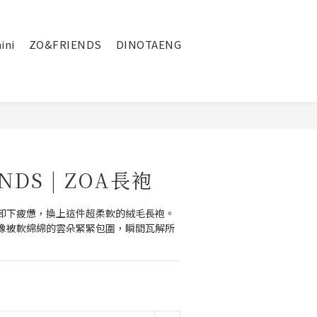
繁體中文
ini
ZO&FRIENDS
DINOTAENG
NDS | ZOA長袍
卸下疲憊，換上這件超柔軟的絨毛長袍。
像被軟綿綿的雲朵緊緊包圍，瞬間瓦解所